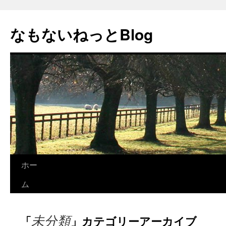
コ
ン
なもないねっとBlog
テ
ン
ツ
へ
ス
キ
ッ
プ
ホー
ム
未分類
「
」カテゴリーアーカイブ