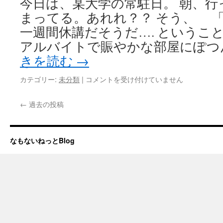
今日は、某大学の常駐日。 朝、
まってる。あれれ？？ そう、 「
一週間休講だそうだ…. というこ
アルバイトで賑やかな部屋にぽつ
きを読む
→
暇
カテゴリー:
未分類
|
コメントを受け付けていません
決
定！
←
過去の投稿
は
なもないねっとBlog