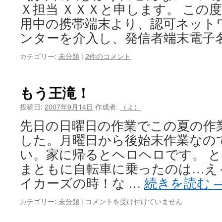
Ｘ担当 ＸＸＸと申します。 この
用中の携帯端末より、認可ネット
ンターを介入し、発信者端末電子名
カテゴリー:
未分類
|
2件のコメント
もう王滝！
投稿日:
2007年9月14日
作成者:
（よ）
先日の日曜日の作業でこの夏の作
した。月曜日から後始末作業なの
い。家に帰るとヘロヘロです。 
まともに自転車に乗ったのは…え
イカーズの時！な …
続きを読む
も
カテゴリー:
未分類
|
コメントを受け付けていません
う
王