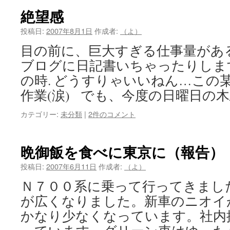
滝！
絶望感
は
投稿日:
2007年8月1日
作成者:
（よ）
目の前に、巨大すぎる仕事量があ
ブログに日記書いちゃったりしま
の時. どうすりゃいいねん…この
作業(涙) でも、今度の日曜日の木
カテゴリー:
未分類
|
2件のコメント
晩御飯を食べに東京に（報告）
投稿日:
2007年6月11日
作成者:
（よ）
Ｎ７００系に乗って行ってきまし
が広くなりました。新車のニオイ
かなり少なくなっています。社内