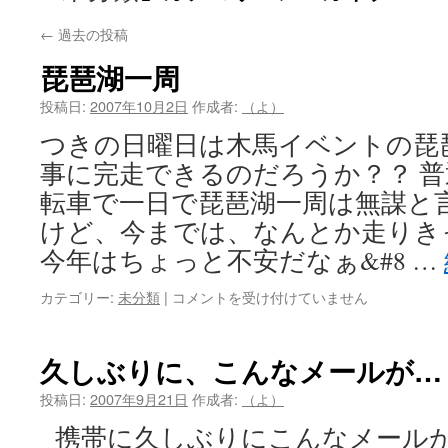
←
過去の投稿
琵琶湖一周
投稿日:
2007年10月2日
作成者:
（よ）
つきの日曜日は木馬イベントの琵
事に完走できるのだろうか？？ 
転車で一日で琵琶湖一周は無謀と
けど、今までは、なんとか走りき
今年はちょっと不安だなぁ&#8 …
琵
カテゴリー:
未分類
|
コメントを受け付けていません
琶
湖
一
久しぶりに、こんなメールが…
周
は
投稿日:
2007年9月21日
作成者:
（よ）
携帯に久しぶりにこんなメールが来