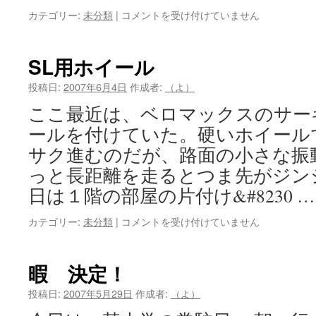
羽
カテゴリー:
未分類
|
コメントを受け付けていません
田
健
太
SL用ホイール
郎
氏
投稿日:
2007年6月4日
作成者:
（よ）
死
ここ最近は、ベロマックスのサー
去
は
ールを付けていた。硬いホイール
サク進むのだが、路面の小さな振
っと長距離を走るとつま先がジン
日は１階の部屋の片付け&#8230 
SL
カテゴリー:
未分類
|
コメントを受け付けていません
用
ホ
イ
暇 決定！
ー
ル
投稿日:
2007年5月29日
作成者:
（よ）
は