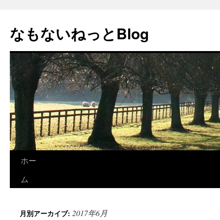
コ
ン
なもないねっとBlog
テ
ン
ツ
へ
ス
キ
ッ
プ
ホー
ム
2017年6月
月別アーカイブ: