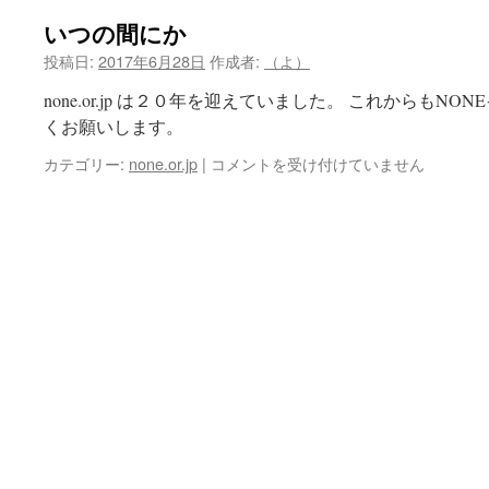
いつの間にか
投稿日:
2017年6月28日
作成者:
（よ）
none.or.jp は２０年を迎えていました。 これからもN
くお願いします。
い
カテゴリー:
none.or.jp
|
コメントを受け付けていません
つ
の
間
に
か
は