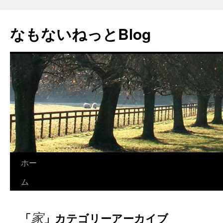
コ
ン
なもないねっとBlog
テ
ン
ツ
へ
ス
キ
ッ
プ
ホー
ム
家
「
」カテゴリーアーカイブ