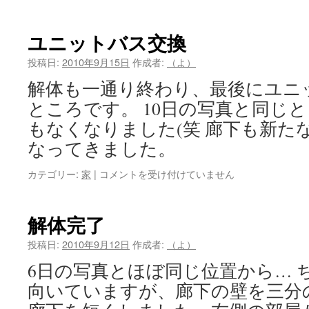
ニ
ッ
ト
ユニットバス交換
バ
ス
投稿日:
2010年9月15日
作成者:
（よ）
到
解体も一通り終わり、最後にユニ
着
は
ところです。 10日の写真と同じ
もなくなりました(笑 廊下も新た
なってきました。
ユ
カテゴリー:
家
|
コメントを受け付けていません
ニ
ッ
ト
解体完了
バ
ス
投稿日:
2010年9月12日
作成者:
（よ）
交
6日の写真とほぼ同じ位置から… 
換
は
向いていますが、廊下の壁を三分