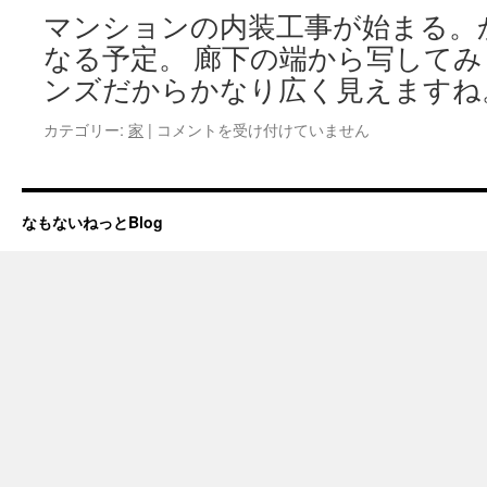
マンションの内装工事が始まる。
なる予定。 廊下の端から写して
ンズだからかなり広く見えますね
明
カテゴリー:
家
|
コメントを受け付けていません
日
か
ら
は
なもないねっとBlog