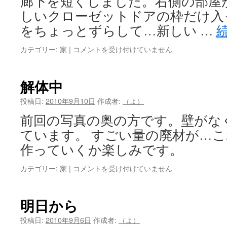
廊下を短くしました。右側の部屋
しいクローゼットドアの枠だけ入
をちょっとずらして…新しい …
解
カテゴリー:
家
|
コメントを受け付けていません
体
完
了
解体中
は
投稿日:
2010年9月10日
作成者:
（よ）
前回の写真の奥の方です。壁がな
ています。 すごい量の廃材が…
作っていくか楽しみです。
解
カテゴリー:
家
|
コメントを受け付けていません
体
中
は
明日から
投稿日:
2010年9月6日
作成者:
（よ）