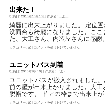
出来た！
投稿日:
2010年10月10日
作成者:
（よ）
綺麗に出来上がりました。 定位
洗面台も綺麗になりました。ここ
た、大工さん、内装屋さんに感謝
出
カテゴリー:
家
|
コメントを受け付けていません
来
た！
は
ユニットバス到着
投稿日:
2010年9月16日
作成者:
（よ）
ユニットバスが搬入されました。
前の壁が出来上がりました。大工
脱帽です。 ドアの枠まで出来上
ユ
カテゴリー:
家
|
コメントを受け付けていません