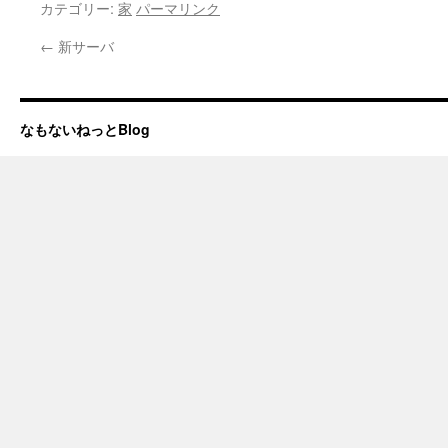
カテゴリー:
家
パーマリンク
←
新サーバ
なもないねっとBlog