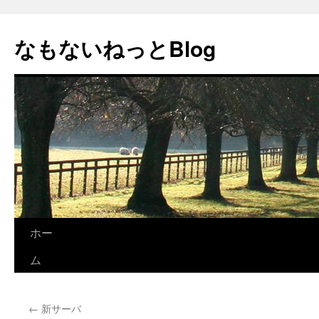
コ
ン
なもないねっとBlog
テ
ン
ツ
へ
ス
キ
ッ
プ
ホー
ム
←
新サーバ