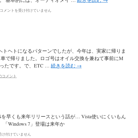
行
コメントを受け付けていません
く
も
の
来
る
も
の
ヘトヘトになるパターンでしたが、今年は、実家に帰りま
は
…車で帰りました。ロゴ号はオイル交換を兼ねて事前にM
たです。で、ETC …
続きを読む
→
のコメント
OSを早くも来年リリースという話が… Vista使いにくいもん
、「Windows 7」登場は来年か
受け付けていません