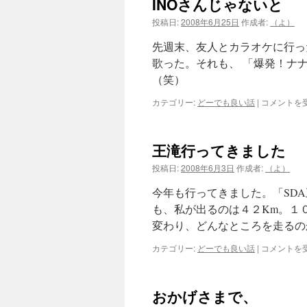
INOさんじゃないと
投稿日:
2008年6月25日
作成者:
（よ）
先週末、友人とカラオケに行っ
歌った。それも、 「爆発！ナ
（笑）
INO
カテゴリー:
どーでも良い話
|
コメントを
さ
ん
じ
王滝行ってきました
ゃ
な
投稿日:
2008年6月3日
作成者:
（よ）
い
と
今年も行ってきました。「SDA
は
も、私が出るのは４２Km。１
変わり、どんなところを走るの
王
カテゴリー:
どーでも良い話
|
コメントを
滝
行
っ
おかげさまで、
て