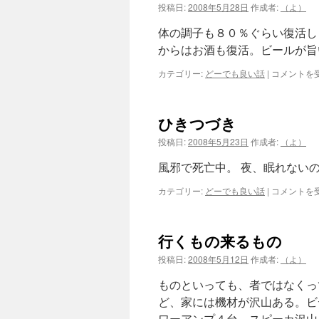
き
投稿日:
2008年5月28日
作成者:
（よ）
ま
し
体の調子も８０％ぐらい復活し
た
からはお酒も復活。ビールが旨
は
お
カテゴリー:
どーでも良い話
|
コメントを
か
げ
さ
ひきつづき
ま
で、
投稿日:
2008年5月23日
作成者:
（よ）
は
風邪で死亡中。 夜、眠れない
ひ
カテゴリー:
どーでも良い話
|
コメントを
き
つ
づ
行くもの来るもの
き
は
投稿日:
2008年5月12日
作成者:
（よ）
ものといっても、者ではなくっ
ど、家には機材が沢山ある。ビ
ワーアンプ４台、スピーカ沢山