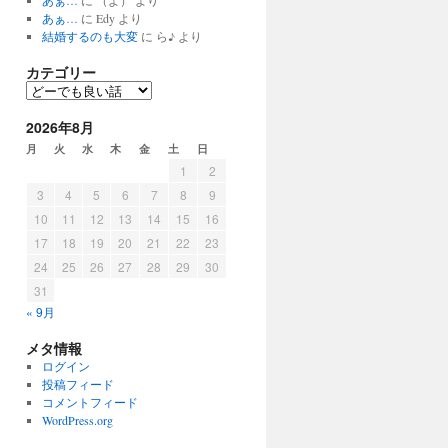
あぁ…
に
（よ）
より
あぁ…
に
Edy
より
結婚するのも大変
に
ら♪
より
カテゴリー
カ
テ
ゴ
2026年8月
リ
月
火
水
木
金
土
日
ー
1
2
3
4
5
6
7
8
9
10
11
12
13
14
15
16
17
18
19
20
21
22
23
24
25
26
27
28
29
30
31
« 9月
メタ情報
ログイン
投稿フィード
コメントフィード
WordPress.org