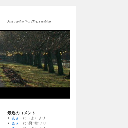
Just another WordPress weblog
最近のコメント
あぁ…
に
（よ）
より
あぁ…
に
y野m樹
より