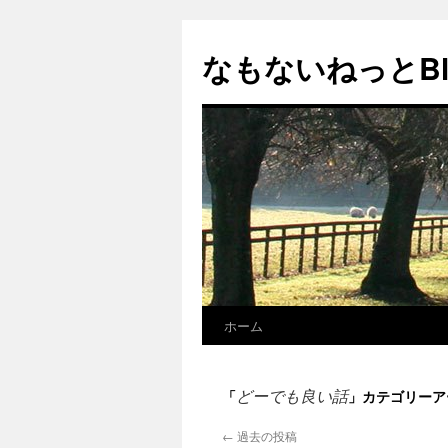
コ
ン
なもないねっとBl
テ
ン
ツ
へ
ス
キ
ッ
プ
ホーム
どーでも良い話
「
」カテゴリーア
←
過去の投稿