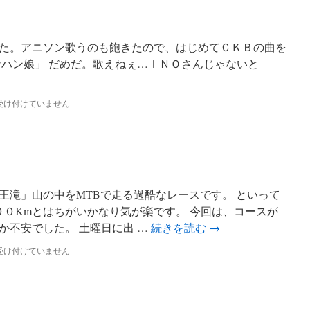
た。アニソン歌うのも飽きたので、はじめてＣＫＢの曲を
ナハン娘」 だめだ。歌えねぇ…ＩＮＯさんじゃないと
受け付けていません
王滝」山の中をMTBで走る過酷なレースです。 といって
００Kmとはちがいかなり気が楽です。 今回は、コースが
か不安でした。 土曜日に出 …
続きを読む
→
受け付けていません