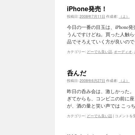
iPhone発売！
投稿日:
2008年7月11日
作成者:
（よ）
今日の一番の目玉は、iPhon
うんですけどね。買った人触ら
品でそろえていく方が良いので、iP
カテゴリー:
どーでも良い話
,
オーディオ
,
呑んだ
投稿日:
2008年6月27日
作成者:
（よ）
昨日の呑み会は、激しかった。
ぎてからも、コンビニの前に座
が、酒の量と笑い声では こっ
呑
カテゴリー:
どーでも良い話
|
コメントを
ん
だ
は