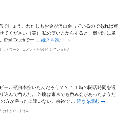
e発売でしょう。わたしもお金が沢山余っているのであれば買
せてください（笑） 私の使い方からすると、機能別に単
od Touchで十 …
続きを読む
→
iPhone
ネットワーク
|
コメントを受け付けていません
発
売！
は
ビール瓶何本空いたんだろう？？ １１時の閉店時間を過
り込んで呑んだ。 昨晩は東京でも呑み会があったようだ
ちの方が勝ったに違いない。余裕で …
続きを読む
→
受け付けていません