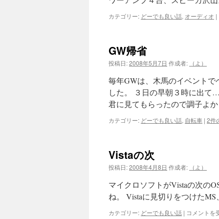
カテゴリー:
どーでも良い話
,
オーディオ
|
GW帰省
投稿日:
2008年5月7日
作成者:
（よ）
毎年GWは、木馬のイベントで
した。 ３日の早朝３時に出て
君に見てもらったので調子よかっ
カテゴリー:
どーでも良い話
,
自転車
|
2件
Vistaの次
投稿日:
2008年4月8日
作成者:
（よ）
マイクロソフトがVistaの次の
ね。 Vistaに見切りをつけたMS
Vista
カテゴリー:
どーでも良い話
|
コメントを