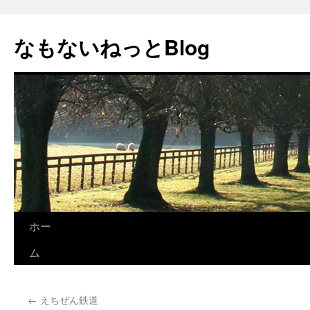
コ
ン
なもないねっとBlog
テ
ン
ツ
へ
ス
キ
ッ
プ
ホー
ム
←
えちぜん鉄道